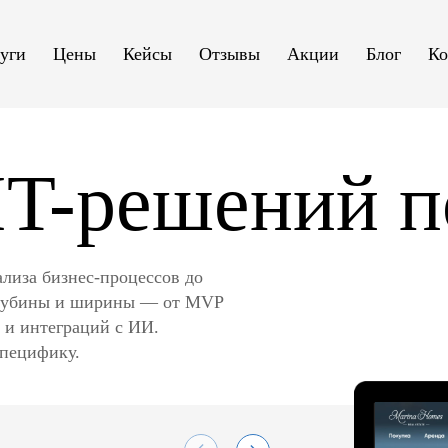
уги
Цены
Кейсы
Отзывы
Акции
Блог
Ко
IT-решений 
ализа бизнес‑процессов до
 глубины и ширины — от MVP
 и интеграций с ИИ.
специфику.