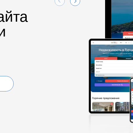
айта
и