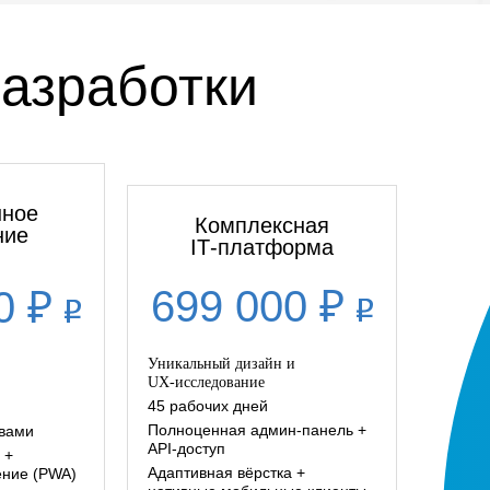
азработки
нное
Комплексная
ние
IT‑платформа
699 000 ₽
0 ₽
Уникальный дизайн и
UX‑исследование
45 рабочих дней
Полноценная админ‑панель +
вами
API‑доступ
 +
Адаптивная вёрстка +
ние (PWA)