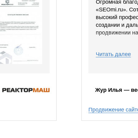
Огромная благо
«SEOmi.ru». Со
высокий профес
создании и дал
продвижении на
Спустя месяц м
Читать далее
слова уже были
Число звонков с
каждый день!
Сотрудники мом
Жур Илья — ве
реагировала на
корректировки, 
задержек по сро
Продвижение сайт
отдельное спас
Наше сотруднич
оказалось плод