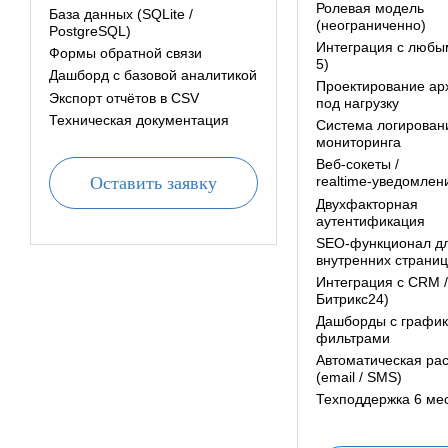
Ролевая модель
База данных (SQLite /
(неограниченно)
PostgreSQL)
Интеграция с любым
Формы обратной связи
5)
Дашборд с базовой аналитикой
Проектирование ар
Экспорт отчётов в CSV
под нагрузку
Техническая документация
Система логирован
мониторинга
Веб‑сокеты /
Оставить заявку
realtime‑уведомлен
Двухфакторная
аутентификация
SEO‑функционал д
внутренних страниц
Интеграция с CRM /
Битрикс24)
Дашборды с график
фильтрами
Автоматическая ра
(email / SMS)
Техподдержка 6 ме