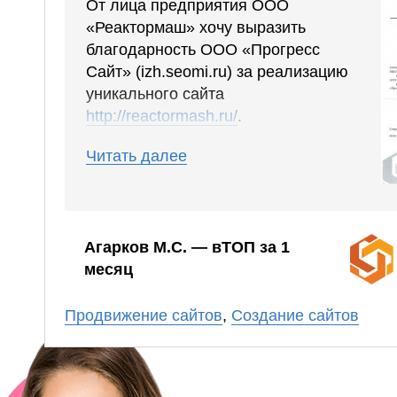
От лица предприятия ООО
«Реактормаш» хочу выразить
благодарность ООО «Прогресс
Сайт» (izh.seomi.ru) за реализацию
уникального сайта
http://reactormash.ru/
.
Сайт получился понятным, удобным,
Читать далее
были учтены все наши пожелания,
дизайн сразу понравился. В сроки
уложились вовремя. Работа
выполнена профессионально.
Агарков М.С. — вТОП за 1
месяц
Планируем в ближайшее время
Продвижение сайтов
,
Создание сайтов
заказать продвижение в ООО
«Прогресс Сайт».