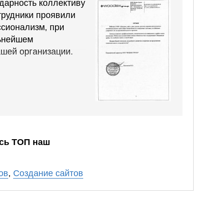
дарность коллективу
трудники проявили
сионализм, при
ьнейшем
шей организации.
ногие ключевые
 в ТОП 10 Яндекса.
 сайта растет
ентально
сь ТОП наш
 все пожелания и
не было никаких
кам, за что
ов
,
Создание сайтов
ибо.
ество с «SEOmi.ru»
отворным,