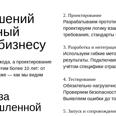
ешений
2. Проектирование
Разрабатываем прототип
ный
проектируем логику вз
требования, стандарты 
бизнесу
3. Разработка и интеграц
Используем гибкие мет
результаты. Подключае
кода, а проектирование
учётом специфики отра
им более 10 лет: от
иже — как мы видим
4. Тестирование
Обязательно нагрузочн
Проверяем безопасность
за
Выявляем ошибки до тог
шленной
5. Запуск и сопровождени