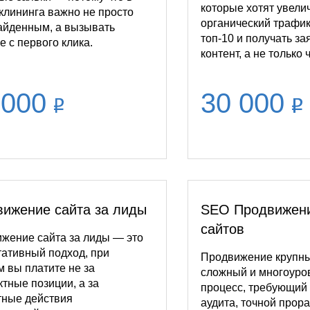
которые хотят увели
клининга важно не просто
органический трафик
айденным, а вызывать
топ-10 и получать за
е с первого клика.
контент, а не только 
 000
30 000
ижение сайта за лиды
SEO Продвижен
сайтов
жение сайта за лиды — это
тативный подход, при
Продвижение крупны
м вы платите не за
сложный и многоур
ктные позиции, а за
процесс, требующий 
тные действия
аудита, точной прор