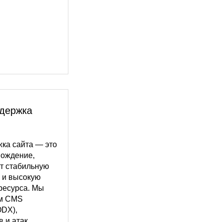
ддержка
ка сайта — это
вождение,
т стабильную
ь и высокую
ресурса. Мы
ем CMS
ODX),
 и атак,