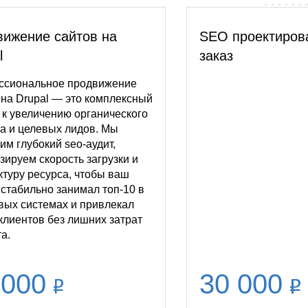
ижение сайтов на
SEO проектиров
l
заказ
сиональное продвижение
 на Drupal — это комплексный
 к увеличению органического
а и целевых лидов. Мы
им глубокий seo-аудит,
зируем скорость загрузки и
ктуру ресурса, чтобы ваш
 стабильно занимал топ-10 в
вых системах и привлекал
клиентов без лишних затрат
а.
 000
30 000