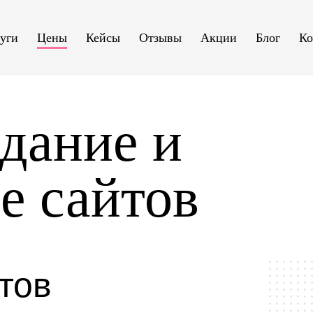
уги
Цены
Кейсы
Отзывы
Акции
Блог
Ко
дание и
е сайтов
тов