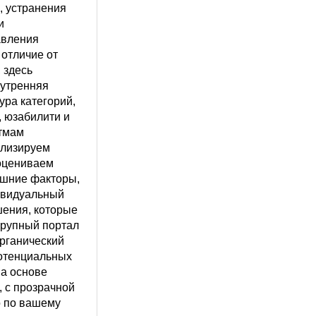
, устранения
и
авления
 отличие от
 здесь
нутренняя
ура категорий,
, юзабилити и
итмам
ализируем
 оцениваем
ешние факторы,
ивидуальный
шения, которые
крупный портал
органический
потенциальных
на основе
, с прозрачной
о по вашему