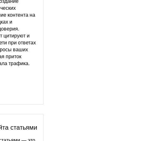
создание
ических
ие контента на
ках и
доверия.
т цитируют и
ти при ответах
просы ваших
ая приток
ала трафика.
йта статьями
статьями — это