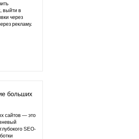
чить
, выйти в
явки через
через рекламу.
ие больших
х сайтов — это
овневый
глубокого SEO-
аботки