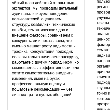
пользов
чёткий план действий от опытных
регист
экспертов. Мы проводим детальный
провод
аудит, анализируем поведение
улучша
пользователей, оцениваем
тексты 
структуру, юзабилити, технические
технич
ошибки, семантическое ядро и
аналит
внешние факторы, сравниваем с
ценнос
конкурентами и показываем, что
фактор
именно мешает росту видимости и
семант
трафика. Консультация подходит,
индиви
если вы только начинаете раскрутку,
направ
работаете с другим подрядчиком, но
органи
сомневаетесь в эффективности, или
привле
хотите самостоятельно внедрить
клиенто
изменения, имея на руках
подход
профессиональную оценку и
крупны
пошаговые рекомендации — без
точно 
лишних трат и пустых обещаний.
контро
прозра
лишних