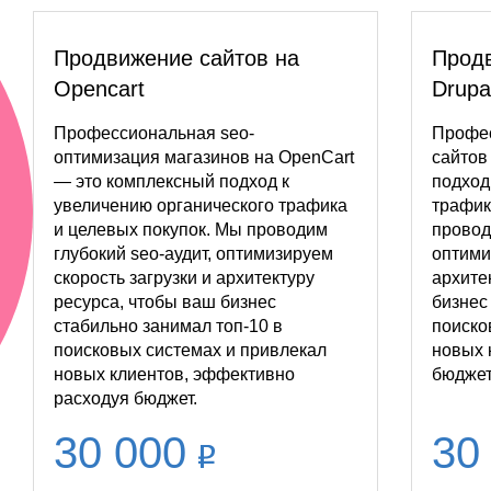
Продвижение сайтов на
Продв
Opencart
Drupa
Профессиональная seo-
Профес
оптимизация магазинов на OpenCart
сайтов
— это комплексный подход к
подход
увеличению органического трафика
трафик
и целевых покупок. Мы проводим
провод
глубокий seo-аудит, оптимизируем
оптими
скорость загрузки и архитектуру
архите
ресурса, чтобы ваш бизнес
бизнес
стабильно занимал топ-10 в
поиско
поисковых системах и привлекал
новых 
новых клиентов, эффективно
бюджет
расходуя бюджет.
30 000
30