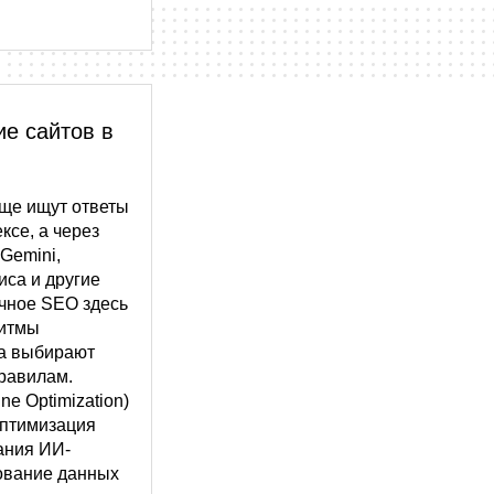
е сайтов в
аще ищут ответы
ксе, а через
 Gemini,
лиса и другие
чное SEO здесь
ритмы
ка выбирают
равилам.
ne Optimization)
оптимизация
ания ИИ-
рование данных