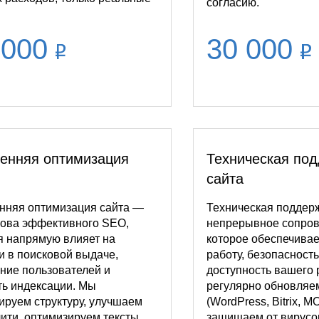
согласию.
 000
30 000
енняя оптимизация
Техническая по
сайта
нняя оптимизация сайта —
Техническая поддерж
нова эффективного SEO,
непрерывное сопро
я напрямую влияет на
которое обеспечивае
и в поисковой выдаче,
работу, безопасност
ние пользователей и
доступность вашего 
ть индексации. Мы
регулярно обновля
ируем структуру, улучшаем
(WordPress, Bitrix, M
ити, оптимизируем тексты,
защищаем от вирусов