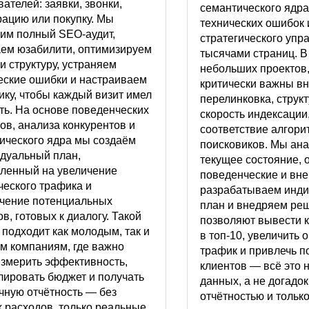
ателей: заявки, звонки,
семантического ядра
рацию или покупку. Мы
технических ошибок 
им полный SEO-аудит,
стратегического упр
ем юзабилити, оптимизируем
тысячами страниц. В
и структуру, устраняем
небольших проектов,
еские ошибки и настраиваем
критически важны в
ику, чтобы каждый визит имел
перелинковка, структ
ть. На основе поведенческих
скорость индексации
ов, анализа конкурентов и
соответствие алгор
ического ядра мы создаём
поисковиков. Мы ан
дуальный план,
текущее состояние,
ленный на увеличение
поведенческие и вн
ческого трафика и
разрабатываем инд
чение потенциальных
план и внедряем ре
в, готовых к диалогу. Такой
позволяют вывести 
 подходит как молодым, так и
в топ-10, увеличить 
м компаниям, где важно
трафик и привлечь 
измерить эффективность,
клиентов — всё это 
лировать бюджет и получать
данных, а не догадок
чную отчётность — без
отчётностью и тольк
 расходов, только реальные