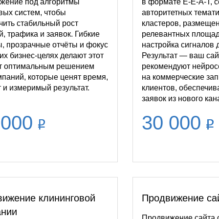
жение под алгоритмы
в формате E-E-A-T, 
вых систем, чтобы
авторитетных темат
чить стабильный рост
кластеров, размещен
й, трафика и заявок. Гибкие
релевантных площад
, прозрачные отчёты и фокус
настройка сигналов 
их бизнес-целях делают этот
Результат — ваш сай
т оптимальным решением
рекомендуют нейросе
мпаний, которые ценят время,
на коммерческие за
 и измеримый результат.
клиентов, обеспечив
заявок из нового кан
 000
30 000
ижение клининговой
Продвижение са
ании
Продвижение сайта 