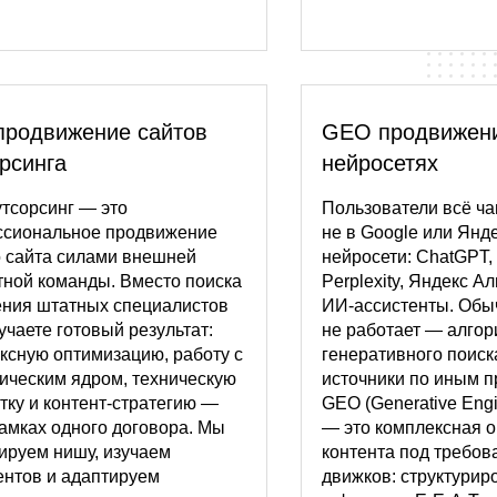
продвижение сайтов
GEO продвижени
рсинга
нейросетях
тсорсинг — это
Пользователи всё ч
сиональное продвижение
не в Google или Янде
 сайта силами внешней
нейросети: ChatGPT,
тной команды. Вместо поиска
Perplexity, Яндекс А
ения штатных специалистов
ИИ-ассистенты. Обы
учаете готовый результат:
не работает — алго
ксную оптимизацию, работу с
генеративного поис
ическим ядром, техническую
источники по иным п
тку и контент-стратегию —
GEO (Generative Engi
рамках одного договора. Мы
— это комплексная 
ируем нишу, изучаем
контента под требов
ентов и адаптируем
движков: структури