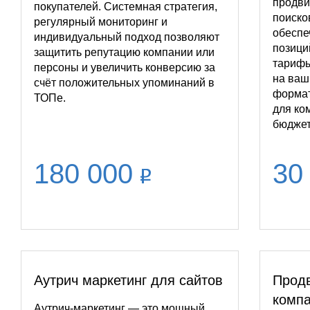
продви
покупателей. Системная стратегия,
поиско
регулярный мониторинг и
обеспе
индивидуальный подход позволяют
позици
защитить репутацию компании или
тарифы
персоны и увеличить конверсию за
на ваш
счёт положительных упоминаний в
форма
ТОПе.
для ко
бюджет
180 000
30
Аутрич маркетинг для сайтов
Продв
комп
Аутрич-маркетинг — это мощный