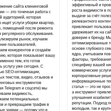
эффективный и про
жение сайта клининговой
роста видимости в п
ии — это точечная работа с
выдаче за счёт полез
й аудиторией, которая
релевантного контен
о ищет услуги уборки квартир,
привлекает пользова
, помещений после ремонта
удерживает их на са
я регулярного обслуживания.
доверие к бренду. М
лизируем рынок, изучаем
оптимизированные т
ние пользователей,
основе глубокого се
аем конкурентов и создаём
ядра, учитываем по
гию, которая показывает вашу
факторы, требования
именно тем, кто готов
специфику вашей ни
ь услугу уже сегодня. С
коммерческие услуги
ю SEO-оптимизации,
корпоративные реше
ых текстов, видео, отзывов и
информационные те
инговых инструментов
статья — это не прос
ая Telegram и соцсети) мы
а инструмент привле
иваем видимость,
улучшения юзабилит
каем потенциальных
репутации. Подход п
ов и превращаем трафик в
молодым, так и кру
ые заявки — потому что в