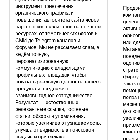
инструмент привлечения
Продви
органического трафика и
компан
повышения авторитета сайта через
целево
партнёрские публикации на внешних
активн
ресурсах: от тематических блогов и
офисов
СМИ до Telegram-каналов и
или дл
форумов. Мы не рассылаем спам, а
Мы ана
ведём точную,
поведе
персонализированную
оценив
коммуникацию с владельцами
страте
профильных площадок, чтобы
фирму 
показать реальную ценность вашего
заказат
продукта и предложить
помощь
взаимовыгодное сотрудничество.
полезн
Результат — естественные,
маркет
релевантные ссылки, гостевые
(включ
статьи, обзоры и упоминания,
увелич
которые увеличивают узнаваемость,
привле
улучшают видимость в поисковой
клиент
выдаче и привлекают
реальн