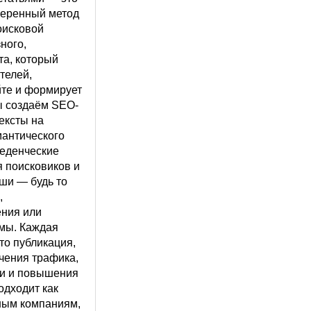
веренный метод
оисковой
ного,
та, который
телей,
йте и формирует
ы создаём SEO-
ексты на
мантического
веденческие
 поисковиков и
ши — будь то
,
ния или
мы. Каждая
то публикация,
чения трафика,
и и повышения
одходит как
пным компаниям,