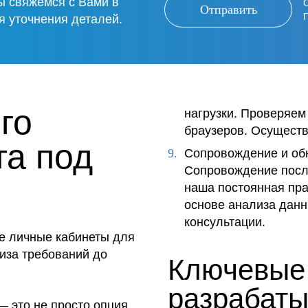
ы свяжемся с Вами в
Отправить
я уточнения деталей.
го
нагрузки. Проверяем 
браузеров. Осуществ
та под
Сопровождение и об
Сопровождение посл
наша постоянная пра
основе анализа данн
консультации.
е личные кабинеты для
иза требований до
Ключевые
разрабат
 это не просто опция,