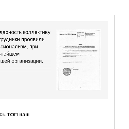
дарность коллективу
трудники проявили
сионализм, при
ьнейшем
шей организации.
ногие ключевые
 в ТОП 10 Яндекса.
 сайта растет
ентально
сь ТОП наш
 все пожелания и
не было никаких