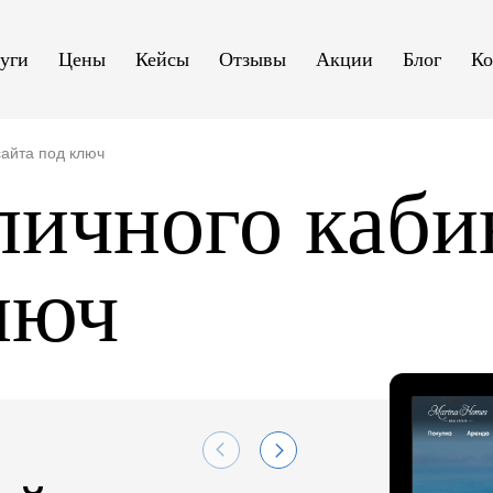
уги
Цены
Кейсы
Отзывы
Акции
Блог
Ко
сайта под ключ
личного каби
люч