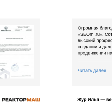
Огромная благо
«SEOmi.ru». Со
высокий профес
создании и дал
продвижении на
Спустя месяц м
Читать далее
слова уже были
Число звонков с
каждый день!
Сотрудники мом
Жур Илья — ве
реагировала на
корректировки, 