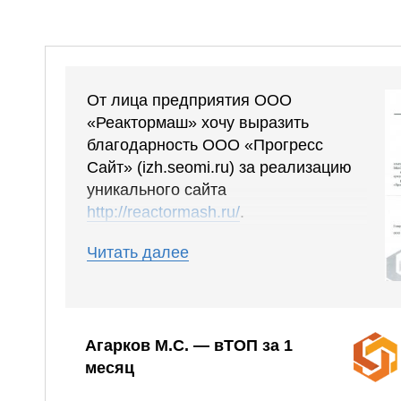
От лица предприятия ООО
«Реактормаш» хочу выразить
благодарность ООО «Прогресс
Сайт» (izh.seomi.ru) за реализацию
уникального сайта
http://reactormash.ru/
.
Сайт получился понятным, удобным,
Читать далее
были учтены все наши пожелания,
дизайн сразу понравился. В сроки
уложились вовремя. Работа
выполнена профессионально.
Агарков М.С. — вТОП за 1
месяц