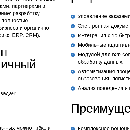
ами, партнерами и
ние: разработку
Управление заказами
й полностью
Электронная докумен
бизнеса и органично
рикс, ERP, CRM).
Интеграция с 1с-битр
Мобильные адаптивн
ен
Модулей для b2b-сег
личный
обработку данных.
Автоматизация проце
образования, логисти
Анализ поведения и 
задач:
Преимущес
анных можно гибко и
Комплексное решение