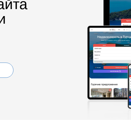
айта
и