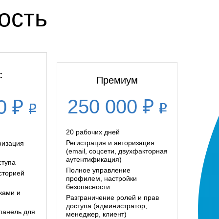
ость
с
Премиум
250 000 ₽
0 ₽
20 рабочих дней
Регистрация и авторизация
ризация
(email, соцсети, двухфакторная
аутентификация)
ступа
Полное управление
сторией
профилем, настройки
безопасности
ками и
Разграничение ролей и прав
доступа (администратор,
панель для
менеджер, клиент)