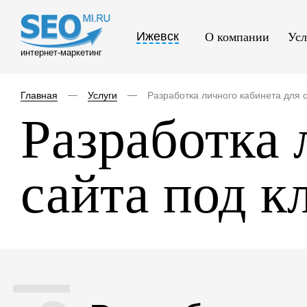
Ижевск
О компании
Усл
интернет-маркетинг
Главная
Услуги
Разработка личного кабинета для 
Разработка 
сайта под к