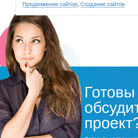
Планируем в ближайшее время
Продвижение сайтов
,
Создание сайтов
заказать продвижение в ООО
«Прогресс Сайт».
Готовы
обсуди
проект