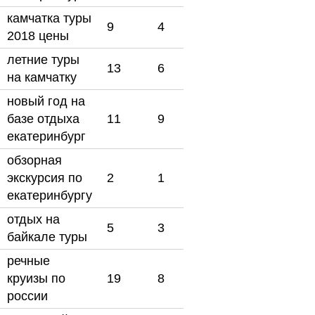
камчатка туры
9
4
2018 цены
летние туры
13
6
на камчатку
новый год на
базе отдыха
11
9
екатеринбург
обзорная
экскурсия по
2
1
екатеринбургу
отдых на
5
3
байкале туры
речные
круизы по
19
8
россии