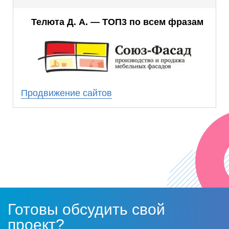
Благодаря работе, проделанной SEO-
Телюта Д. А. — ТОП3 по всем фразам
специалистами, мы смогли добиться
стабильно высоких позиций по ключевым
запросам.
Результаты совместной работы превзошли
наши ожидания. Мы получили стабильное
Продвижение сайтов
число клиентов из поиска, которое с
каждым месяцем растет.
Надеемся на дальнейшее плодотворное
сотрудничество!
Готовы обсудить свой
проект?