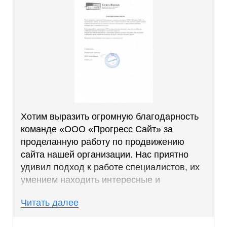
Хотим выразить огромную благодарность
команде «ООО «Прогресс Сайт» за
проделанную работу по продвижению
сайта нашей организации. Нас приятно
удивил подход к работе специалистов, их
умением находить интересные и
эффективные решения, которые дают
Читать далее
отличные результаты.