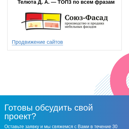
Благодаря работе, проделанной SEO-
Телюта Д. А. — ТОП3 по всем фразам
специалистами, мы смогли добиться
стабильно высоких позиций по ключевым
запросам.
Результаты совместной работы превзошли
наши ожидания. Мы получили стабильное
Продвижение сайтов
число клиентов из поиска, которое с
каждым месяцем растет.
Надеемся на дальнейшее плодотворное
сотрудничество!
Готовы обсудить свой
проект?
Оставьте заявку и мы свяжемся с Вами в течение 30